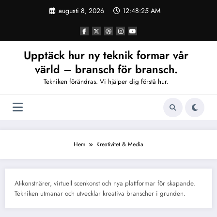
Hoppa
augusti 8, 2026
12:48:25 AM
till
innehåll
Upptäck hur ny teknik formar vår
värld – bransch för bransch.
Tekniken förändras. Vi hjälper dig förstå hur.
Hem
Kreativitet & Media
AI-konstnärer, virtuell scenkonst och nya plattformar för skapande.
Tekniken utmanar och utvecklar kreativa branscher i grunden.