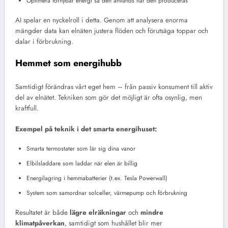
Optimera förnybar energi så den används när den produceras
AI spelar en nyckelroll i detta. Genom att analysera enorma
mängder data kan elnäten justera flöden och förutsäga toppar och
dalar i förbrukning.
Hemmet som energihubb
Samtidigt förändras vårt eget hem – från passiv konsument till aktiv
del av elnätet. Tekniken som gör det möjligt är ofta osynlig, men
kraftfull.
Exempel på teknik i det smarta energihuset:
Smarta termostater som lär sig dina vanor
Elbilsladdare som laddar när elen är billig
Energilagring i hemmabatterier (t.ex. Tesla Powerwall)
System som samordnar solceller, värmepump och förbrukning
Resultatet är både
lägre elräkningar
och
mindre
klimatpåverkan
, samtidigt som hushållet blir mer