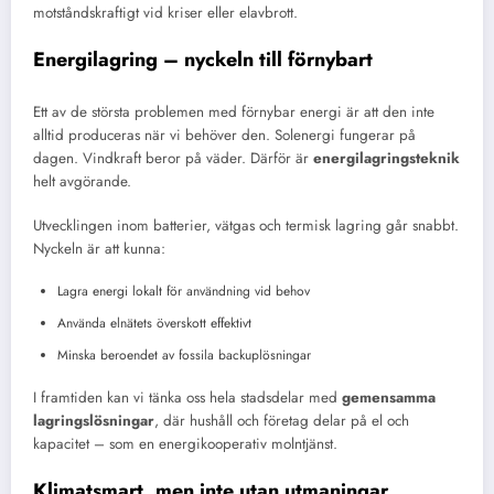
motståndskraftigt vid kriser eller elavbrott.
Energilagring – nyckeln till förnybart
Ett av de största problemen med förnybar energi är att den inte
alltid produceras när vi behöver den. Solenergi fungerar på
dagen. Vindkraft beror på väder. Därför är
energilagringsteknik
helt avgörande.
Utvecklingen inom batterier, vätgas och termisk lagring går snabbt.
Nyckeln är att kunna:
Lagra energi lokalt för användning vid behov
Använda elnätets överskott effektivt
Minska beroendet av fossila backuplösningar
I framtiden kan vi tänka oss hela stadsdelar med
gemensamma
lagringslösningar
, där hushåll och företag delar på el och
kapacitet – som en energikooperativ molntjänst.
Klimatsmart, men inte utan utmaningar