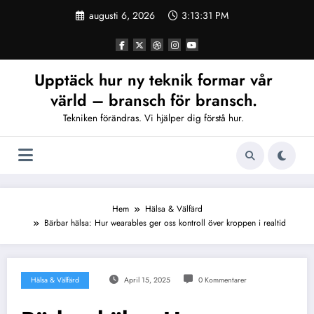
Hoppa
augusti 6, 2026
3:13:31 PM
till
innehåll
Upptäck hur ny teknik formar vår
värld – bransch för bransch.
Tekniken förändras. Vi hjälper dig förstå hur.
Hem
Hälsa & Välfärd
Bärbar hälsa: Hur wearables ger oss kontroll över kroppen i realtid
Hälsa & Välfärd
April 15, 2025
0 Kommentarer