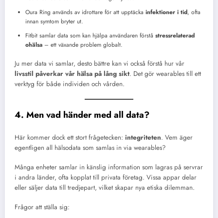
Oura Ring används av idrottare för att upptäcka
infektioner i tid
, ofta
innan symtom bryter ut.
Fitbit samlar data som kan hjälpa användaren förstå
stressrelaterad
ohälsa
– ett växande problem globalt.
Ju mer data vi samlar, desto bättre kan vi också förstå hur vår
livsstil påverkar vår hälsa på lång sikt
. Det gör wearables till ett
verktyg för både individen och vården.
4. Men vad händer med all data?
Här kommer dock ett stort frågetecken:
integriteten
. Vem äger
egentligen all hälsodata som samlas in via wearables?
Många enheter samlar in känslig information som lagras på servrar
i andra länder, ofta kopplat till privata företag. Vissa appar delar
eller säljer data till tredjepart, vilket skapar nya etiska dilemman.
Frågor att ställa sig: