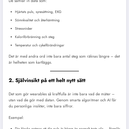
De samlar in data som:
Hjärtats puls, syresättning, EKG
Sömnkvalitet och återhämtning
Stressnivåer
Kaloriförbränning och steg
Temperatur och cykelförändringar
Det är med andra ord inte bara antal steg som räknas längre – det
är helheten som kartläggs.
2. Självinsikt på ett helt nytt sätt
Det som gör wearables så kraftfulla är inte bara vad de mäter –
utan vad de gör med datan. Genom smarta algoritmer och AI får
du personliga insikter, inte bara siffror.
Exempel:
Din klocka noterar att din puls är högre än normalt trots vila → föreslår