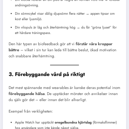
andningsövning.
Din sömncykel visar dålig djupsömn flera nätter → appen tipsar om
kost eller ljusmiljö.
Din vilopuls är låg och återhämtning hög → du får “gröna ljuset” för
ett hårdare träningspass.
Den här typen av biofeedback gör att vi
förstår våra kroppar
bättre
– vilket i sin tur kan leda till bättre beslut, ökad motivation
och snabbare återhämtning.
3. Förebyggande vård på riktigt
Det mest spännande med wearables är kanske deras potential inom
förebyggande hälsa
. De upptäcker mönster och avvikelser innan
du själv gör det – eller innan det blir allvarligt.
Exempel från verkligheten:
Apple Watch har upptäckt
oregelbundna hjärtslag
(förmaksflimmer)
hos användare som inte kände något själva.